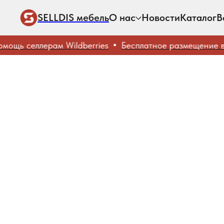
SELLDIS мебель
О нас
Новости
Каталог
В
щь селлерам Wildberries
Бесплатное размещение ваш