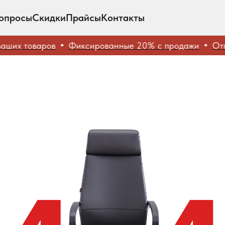
опросы
Скидки
Прайсы
Контакты
их товаров
Фиксированные 20% с продажи
Отгру