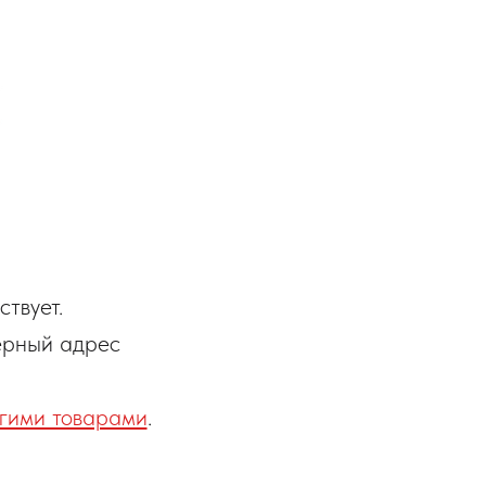
твует.
ерный адрес
гими товарами
.