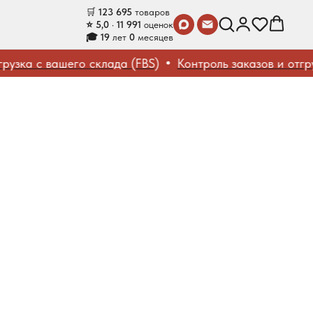
🛒
123 695
товаров
⭐ 5,0 · 11 991
оценок
🎓 19
лет
0
месяцев
зка с вашего склада (FBS)
Контроль заказов и отгрузо