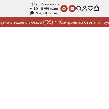
🛒
123 695
товаров
⭐ 5,0 · 11 991
оценок
🎓 19
лет
0
месяцев
ка с вашего склада (FBS)
Контроль заказов и отгрузок