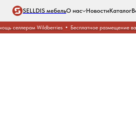
SELLDIS мебель
О нас
Новости
Каталог
В
ь селлерам Wildberries
Бесплатное размещение ваши