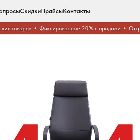
опросы
Скидки
Прайсы
Контакты
х товаров
Фиксированные 20% с продажи
Отгруз