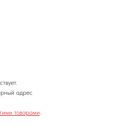
твует.
ерный адрес
гими товарами
.