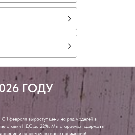
026 ГОДУ
 С 1 февраля вырастут цены на ряд моделей в
ение ставки НДС до 22%. Мы стараемся сдержать
а доверие и надеемся на ваше понимание!