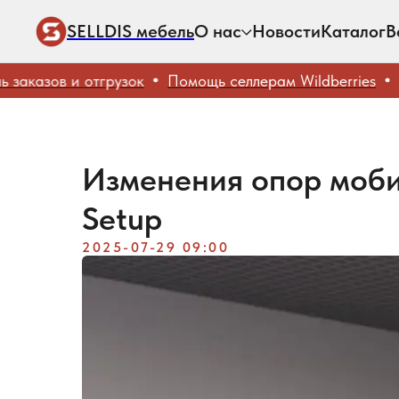
SELLDIS мебель
О нас
Новости
Каталог
В
азов и отгрузок
Помощь селлерам Wildberries
Бесп
Изменения опор моби
Setup
2025-07-29 09:00