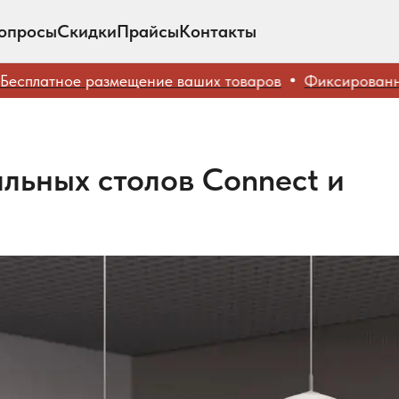
опросы
Скидки
Прайсы
Контакты
латное размещение ваших товаров
Фиксированные 
льных столов Connect и