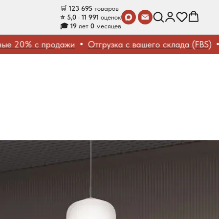
🛒
123 695
товаров
⭐ 5,0 · 11 991
оценок
🎓 19
лет
0
месяцев
20% с продажи
Отгрузка с вашего склада (FBS)
Кон